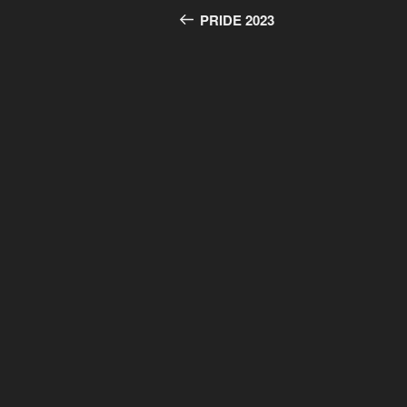
de
précédent
PRIDE 2023
l’article