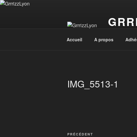
Aller
au
GRR
contenu
principal
Bear Associa
Accueil
A propos
Adhé
IMG_5513-1
Navigation
Article
PRÉCÉDENT