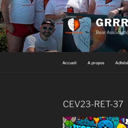
Aller
au
contenu
GRRR
principal
Bear Associati
Accueil
A propos
Adhés
CEV23-RET-37