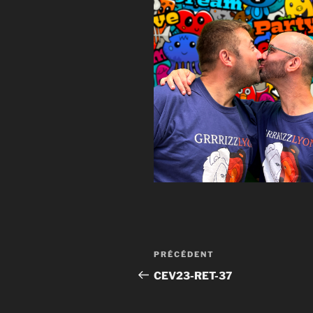
Navigation
PRÉCÉDENT
Article
de
précédent
CEV23-RET-37
l’article