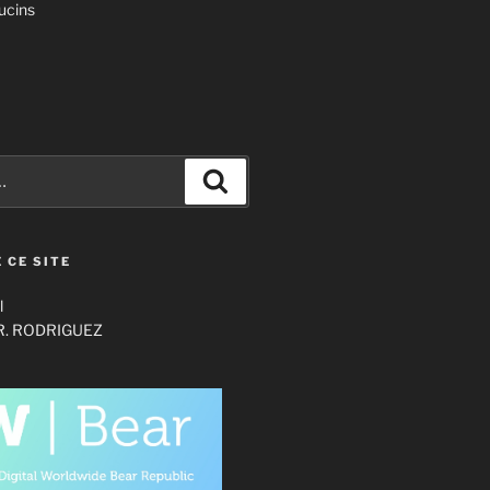
ucins
Recherche
 CE SITE
l
 R. RODRIGUEZ